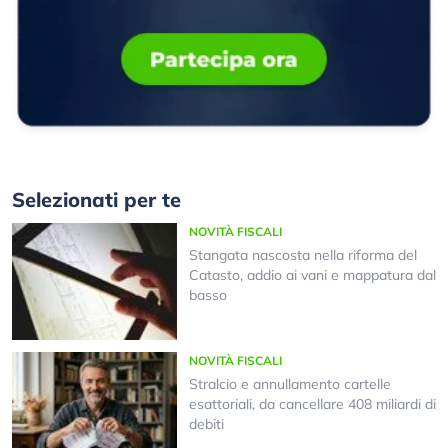
Selezionati per te
NOVITÀ FISCALI
Stangata nascosta nella riforma del
Catasto, addio ai vani e mappatura dal
basso
NOVITÀ FISCALI
Stralcio e annullamento cartelle
esattoriali, da cancellare 408 miliardi di
debiti