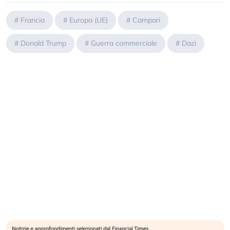
#
Francia
#
Europa (UE)
#
Campari
#
Donald Trump
#
Guerra commerciale
#
Dazi