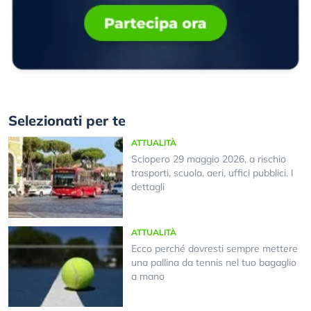
Selezionati per te
ATTUALITÀ
Sciopero 29 maggio 2026, a rischio
trasporti, scuola, aeri, uffici pubblici. I
dettagli
ATTUALITÀ
Ecco perché dovresti sempre mettere
una pallina da tennis nel tuo bagaglio
a mano