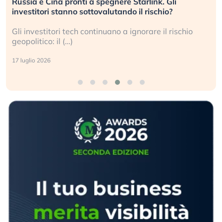
La grande operazione di insabbiamento sui data
center per l’AI, spiegata sul Financial Times
Le regole sulla trasparenza sembrano non valere per
i data center e le big (…)
9 luglio 2026