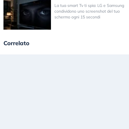
La tua smart Tv ti spia: LG e Samsung
condividono uno screenshot del tuo
schermo ogni 15 secondi
Correlato