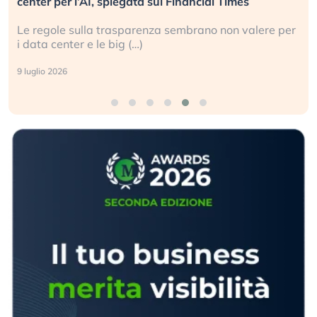
center per l’AI, spiegata sul Financial Times
Le regole sulla trasparenza sembrano non valere per
i data center e le big (…)
9 luglio 2026