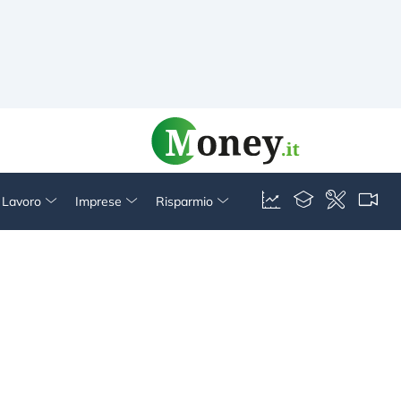
& Lavoro
Imprese
Risparmio