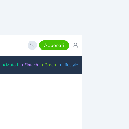
Abbonati
• Motori
• Fintech
• Green
• Lifestyle