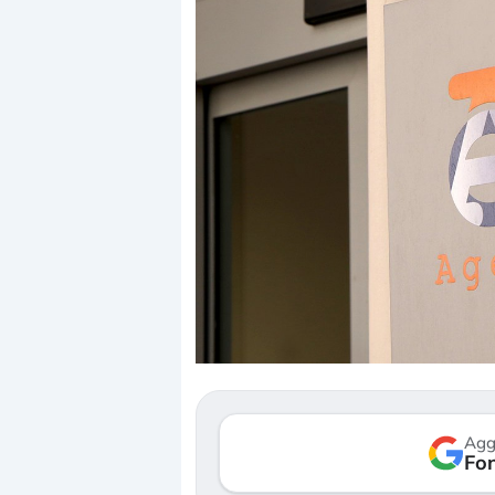
Dalle valutazioni estr
correzione. Cosa sta g
repricing degli asset?
Gli investitori stanno 
mostrando segni di s
Agg
verso le (…)
Fon
3 agosto 2026