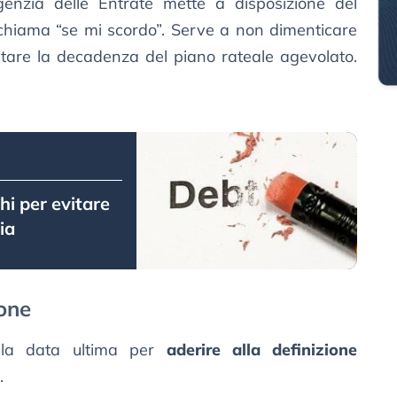
genzia delle Entrate mette a disposizione del
 chiama “se mi scordo”. Serve a non dimenticare
itare la decadenza del piano rateale agevolato.
hi per evitare
ia
one
la data ultima per
aderire alla definizione
.