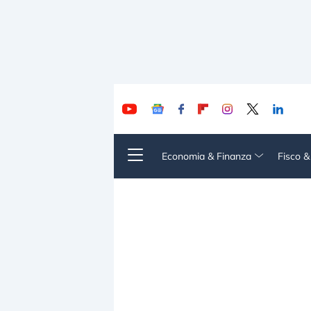
Economia & Finanza
Fisco 