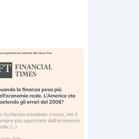
uando la finanza pesa più
Russia e Cina pronti
ell’economia reale. L’America sta
Starlink. Gli investit
ipetendo gli errori del 2008?
sottovalutando il ris
a ricchezza mondiale cresce, ma è
Gli investitori tech c
empre più sganciata dall’economia
ignorare il rischio geop
eale. (…)
17 luglio 2026
 luglio 2026