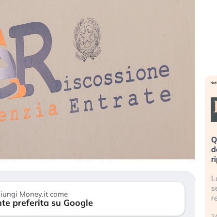
eme alla
«La mia vita è rovinata». Investitori
Q
uidando il
in preda al panico dopo lo scoppio
d
della bolla AI
r
finalmente
Il crollo della bolla AI travolge il
L
tanchezza
Kospi, mentre gli investitori retail (…)
s
iungi Money.it come
r
te preferita su Google
30 luglio 2026
24