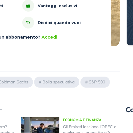
ti
Vantaggi esclusivi
Disdici quando vuoi
à un abbonamento?
Accedi
Goldman Sachs
#
Bolla speculativa
#
S&P 500
Co
ECONOMIA E FINANZA
aro?
Gli Emirati lasciano l’OPEC e
orario e
qualcuno ci promette già