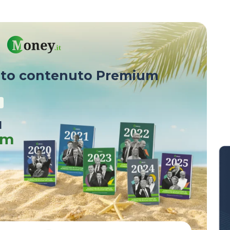
vvisa?
sto contenuto Premium
u
um