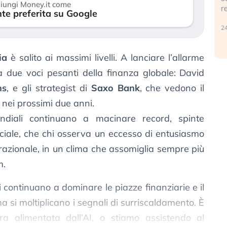
iungi Money.it come
r
te preferita su Google
30 luglio 2026
24
ia
è salito ai massimi livelli. A lanciare l’allarme
a due voci pesanti della finanza globale: David
hs
, e gli strategist di
Saxo Bank
, che vedono il
nei prossimi due anni.
diali continuano a macinare record, spinte
tificiale, che chi osserva un eccesso di entusiasmo
irrazionale, in un clima che assomiglia sempre più
m.
ci continuano a dominare le piazze finanziarie e il
si moltiplicano i segnali di surriscaldamento. È
a alimentata dall’AI, o stiamo assistendo al