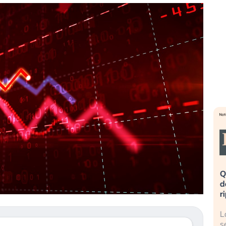
eme alla
«La mia vita è rovinata». Investitori
Q
uidando il
in preda al panico dopo lo scoppio
d
della bolla AI
r
finalmente
Il crollo della bolla AI travolge il
L
tanchezza
Kospi, mentre gli investitori retail (…)
s