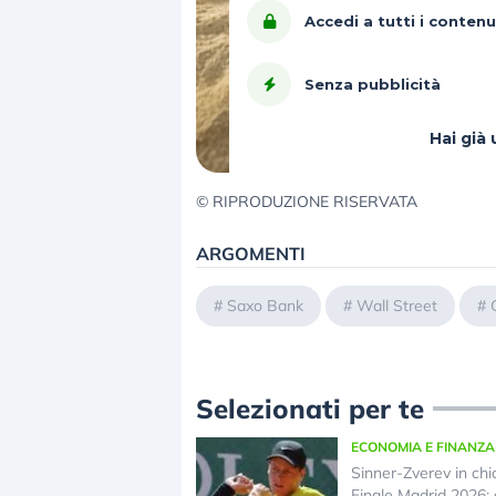
Accedi a tutti i contenu
Senza pubblicità
Hai gi
© RIPRODUZIONE RISERVATA
ARGOMENTI
#
Saxo Bank
#
Wall Street
#
Selezionati per te
ECONOMIA E FINANZA
Sinner-Zverev in chi
Finale Madrid 2026: 