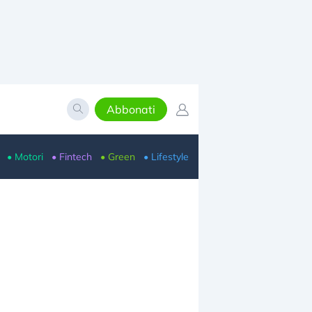
Abbonati
• Motori
• Fintech
• Green
• Lifestyle