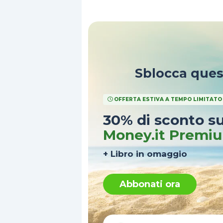
preludio di una correzione impro
Sblocca que
OFFERTA ESTIVA A TEMPO LIMITATO
30% di sconto s
Money.it Premi
+ Libro in omaggio
Abbonati ora