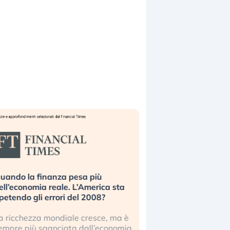
uando la finanza pesa più
Russia e Cina pronti
ell’economia reale. L’America sta
Starlink. Gli investit
ipetendo gli errori del 2008?
sottovalutando il ris
a ricchezza mondiale cresce, ma è
Gli investitori tech c
empre più sganciata dall’economia
ignorare il rischio geop