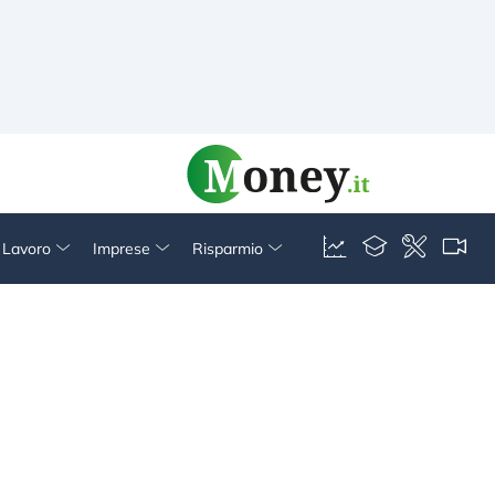
& Lavoro
Imprese
Risparmio