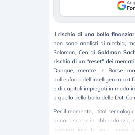
Agg
verso le (…)
Fon
3 agosto 2026
Il
rischio di una bolla finanziar
non sono analisti di nicchia, m
Solomon, Ceo di
Goldman Sac
rischio di un “reset” dei mercati
Dunque, mentre le Borse mon
dall’euforia dell’intelligenza ar
e di capitali impiegati in modo 
a quello della bolla delle Dot-Co
Per il momento, i titoli tecnologi
denaro scorre in abbondanza, ma 
davvero iniziata una nuova er