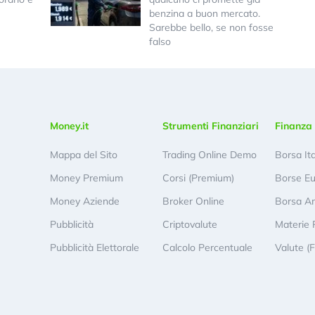
benzina a buon mercato.
Sarebbe bello, se non fosse
falso
Money.it
Strumenti Finanziari
Finanza 
Mappa del Sito
Trading Online Demo
Borsa It
Money Premium
Corsi (Premium)
Borse E
Money Aziende
Broker Online
Borsa A
Pubblicità
Criptovalute
Materie 
Pubblicità Elettorale
Calcolo Percentuale
Valute (