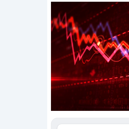
Dalle valutazioni estr
correzione. Cosa sta g
repricing degli asset?
Gli investitori stanno 
mostrando segni di s