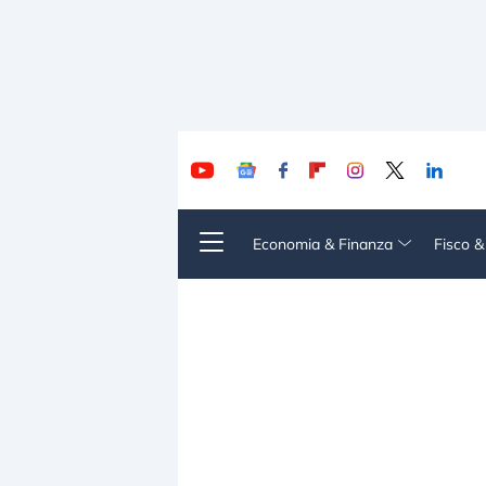
Economia & Finanza
Fisco 