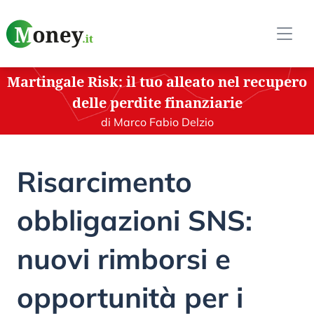
Martingale Risk: il tuo alleato nel recupero
delle perdite finanziarie
di Marco Fabio Delzio
Risarcimento
obbligazioni SNS:
nuovi rimborsi e
opportunità per i