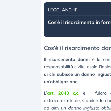
LEGGI ANCHE
Cos’è il risarcimento in for
Cos’è il risarcimento dan
Il
risarcimento danni
è la cons
responsabilità civile, ossia l’in
di chi subisce un danno ingius
un’obbligazione
.
L’
art. 2043 c.c.
è il fulcro d
extracontrattuale, stabilendo ch
ad altri un danno ingiusto obbli