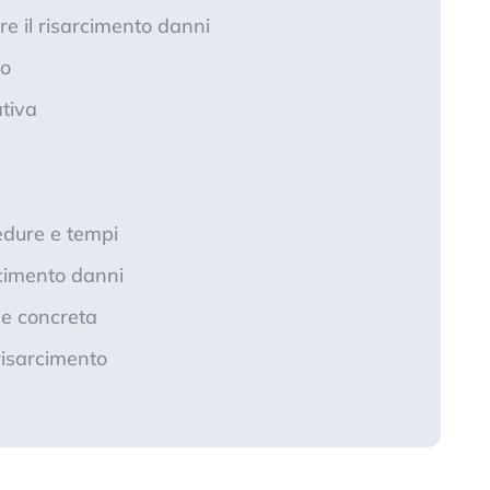
re il risarcimento danni
to
tiva
edure e tempi
rcimento danni
one concreta
risarcimento