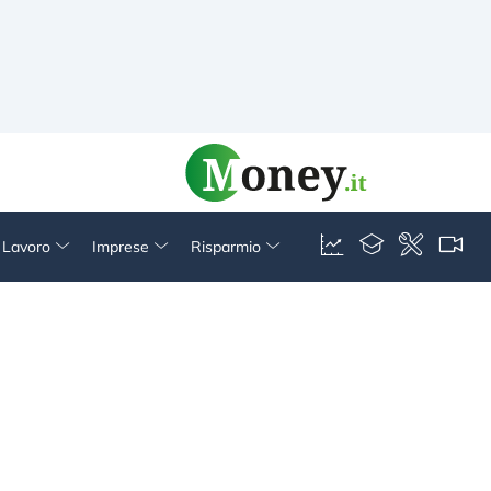
& Lavoro
Imprese
Risparmio