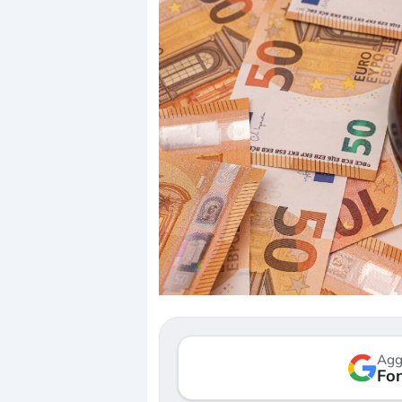
Dalle valutazioni estr
correzione. Cosa sta g
repricing degli asset?
Gli investitori stanno 
mostrando segni di s
Agg
verso le (…)
Fon
3 agosto 2026