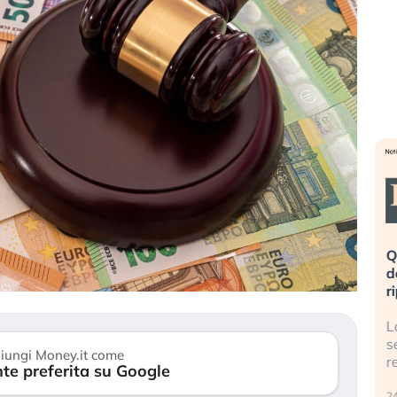
eme alla
«La mia vita è rovinata». Investitori
Q
uidando il
in preda al panico dopo lo scoppio
d
della bolla AI
r
finalmente
Il crollo della bolla AI travolge il
L
tanchezza
Kospi, mentre gli investitori retail (…)
s
iungi Money.it come
r
te preferita su Google
30 luglio 2026
24