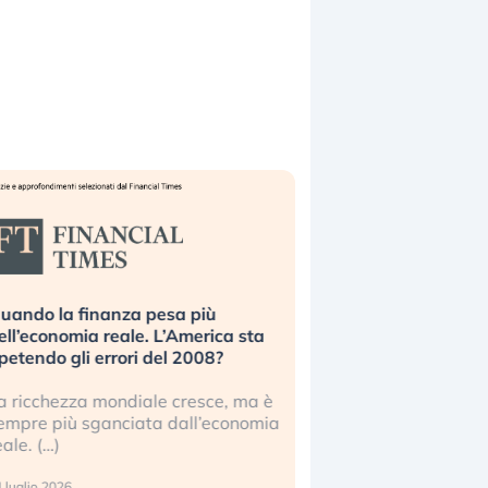
uando la finanza pesa più
Russia e Cina pronti
ell’economia reale. L’America sta
Starlink. Gli investit
ipetendo gli errori del 2008?
sottovalutando il ris
a ricchezza mondiale cresce, ma è
Gli investitori tech c
empre più sganciata dall’economia
ignorare il rischio geop
eale. (…)
17 luglio 2026
 luglio 2026