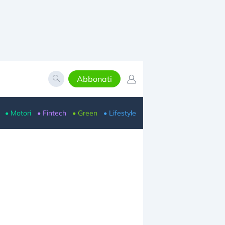
Abbonati
• Motori
• Fintech
• Green
• Lifestyle