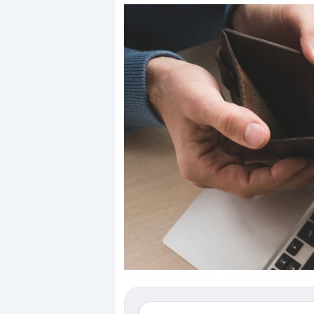
 rovinata». Investitori
Quando la finanza pesa più
anico dopo lo scoppio
dell’economia reale. L’America st
ripetendo gli errori del 2008?
 bolla AI travolge il
La ricchezza mondiale cresce, ma
li investitori retail (…)
sempre più sganciata dall’econo