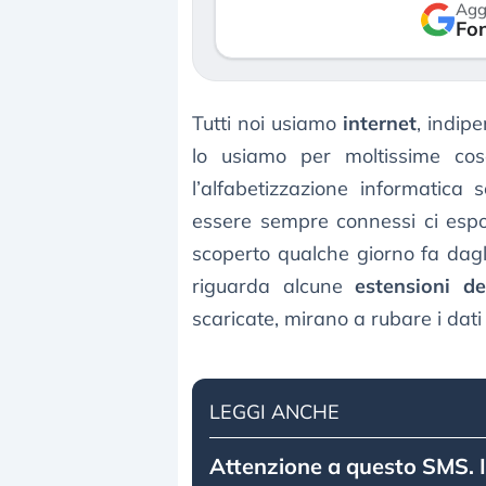
Agg
reale. (…)
Fon
24 luglio 2026
Tutti noi usiamo
internet
, indipe
lo usiamo per moltissime cos
l’alfabetizzazione informatica 
essere sempre connessi ci es
scoperto qualche giorno fa dagli
riguarda alcune
estensioni dei
scaricate, mirano a rubare i dati 
LEGGI ANCHE
Attenzione a questo SMS. I 