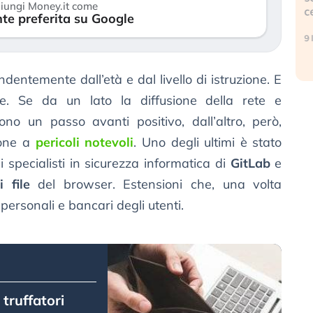
iungi Money.it come
center e le b
te preferita su Google
17 luglio 2026
9 luglio 2026
ndentemente dall’età e dal livello di istruzione. E
e. Se da un lato la diffusione della rete e
sono un passo avanti positivo, dall’altro, però,
pone a
pericoli notevoli
. Uno degli ultimi è stato
 specialisti in sicurezza informatica di
GitLab
e
 file
del browser. Estensioni che, una volta
personali e bancari degli utenti.
truffatori