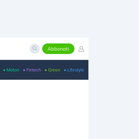
Abbonati
• Motori
• Fintech
• Green
• Lifestyle