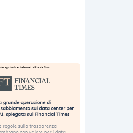
perazione di
Bending Spoons non basta. Pe
to sui data center per
la tecnologia europea non riesc
ta sul Financial Times
scalare?
lla trasparenza
Perché gli americani e i cinesi ci
 valere per i data
stanno superando in ogni campo