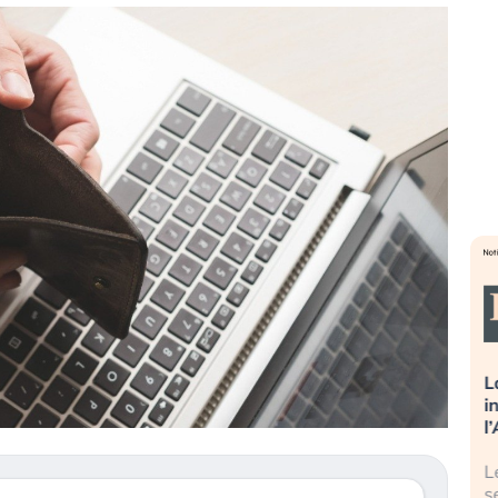
Russia e Cina pronti a spegnere
La grande o
a
Starlink. Gli investitori stanno
insabbiamen
sottovalutando il rischio?
l’AI, spiega
 è
Gli investitori tech continuano a
Le regole su
mia
ignorare il rischio geopolitico: il (…)
sembrano non