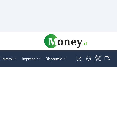
& Lavoro
Imprese
Risparmio