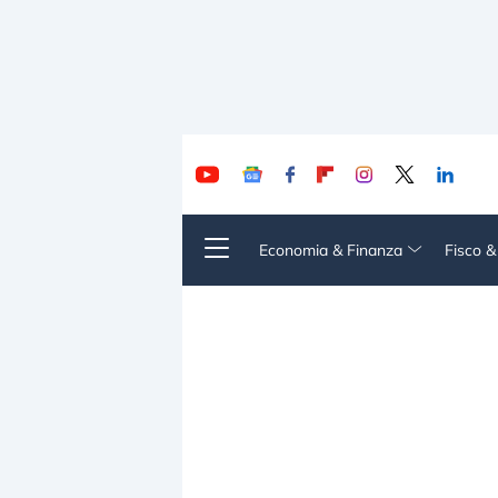
Economia & Finanza
Fisco 