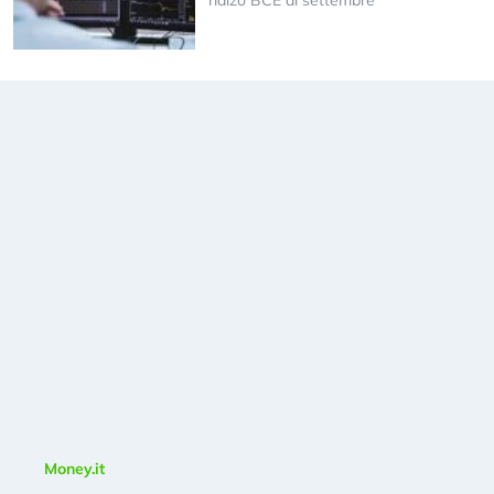
rialzo BCE di settembre
Money.it