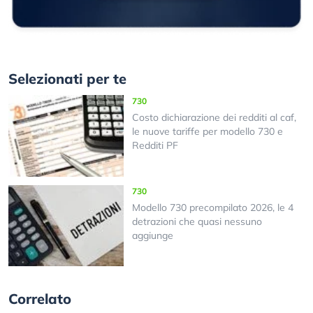
Selezionati per te
730
Costo dichiarazione dei redditi al caf,
le nuove tariffe per modello 730 e
Redditi PF
730
Modello 730 precompilato 2026, le 4
detrazioni che quasi nessuno
aggiunge
Correlato