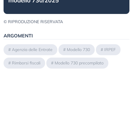
modello 730/2025
© RIPRODUZIONE RISERVATA
ARGOMENTI
#
Agenzia delle Entrate
#
Modello 730
#
IRPEF
#
Rimborsi fiscali
#
Modello 730 precompilato