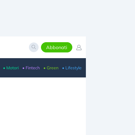
Abbonati
• Motori
• Fintech
• Green
• Lifestyle