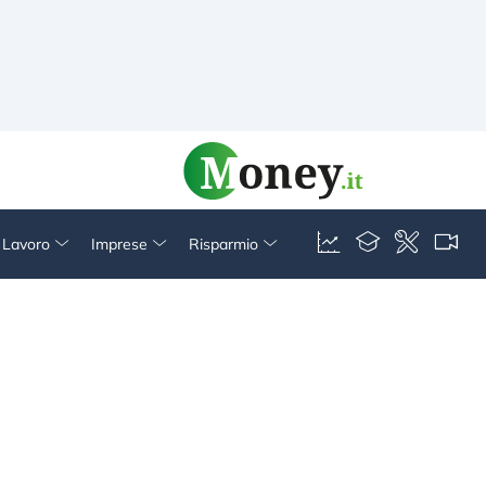
& Lavoro
Imprese
Risparmio