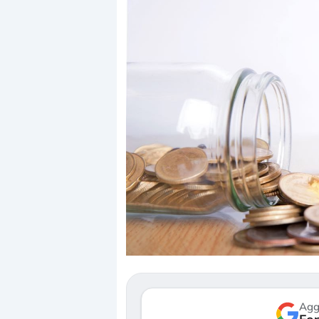
Dalle valutazioni estr
correzione. Cosa sta g
repricing degli asset?
Gli investitori stanno 
mostrando segni di s
verso le (…)
Agg
3 agosto 2026