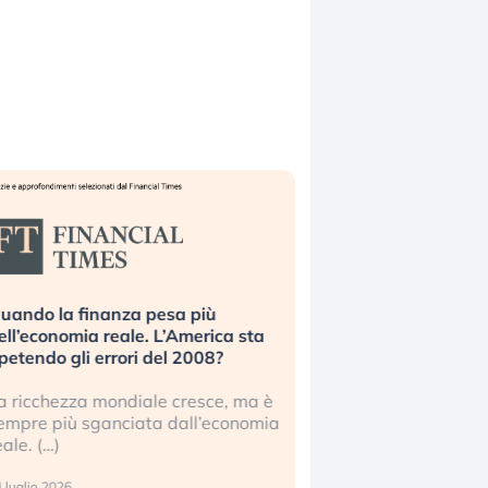
uando la finanza pesa più
Russia e Cina pronti
ell’economia reale. L’America sta
Starlink. Gli investit
ipetendo gli errori del 2008?
sottovalutando il ris
a ricchezza mondiale cresce, ma è
Gli investitori tech c
empre più sganciata dall’economia
ignorare il rischio geop
eale. (…)
17 luglio 2026
 luglio 2026