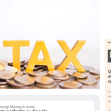
eme alla
«La mia vita è rovinata». Investitori
Q
uidando il
in preda al panico dopo lo scoppio
d
della bolla AI
r
finalmente
Il crollo della bolla AI travolge il
L
tanchezza
Kospi, mentre gli investitori retail (…)
s
r
30 luglio 2026
iungi Money.it come
24