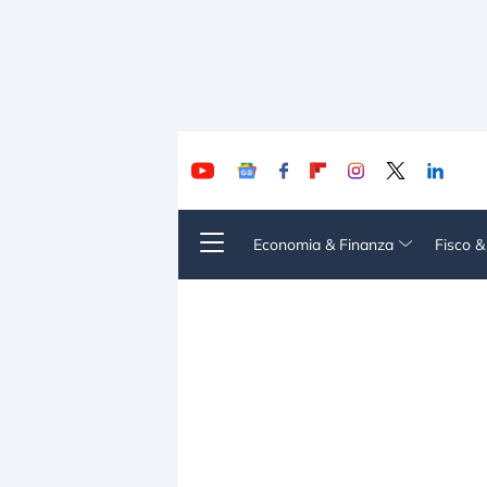
Economia & Finanza
Fisco 