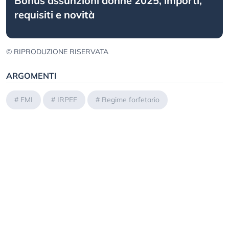
Bonus assunzioni donne 2025, importi,
requisiti e novità
© RIPRODUZIONE RISERVATA
ARGOMENTI
#
FMI
#
IRPEF
#
Regime forfetario