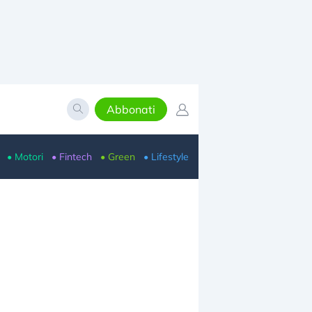
Abbonati
• Motori
• Fintech
• Green
• Lifestyle