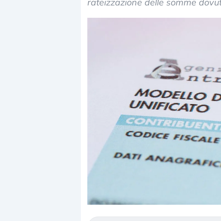
rateizzazione delle somme dovu
Dalle valutazioni estr
correzione. Cosa sta g
repricing degli asset?
Gli investitori stanno 
mostrando segni di s