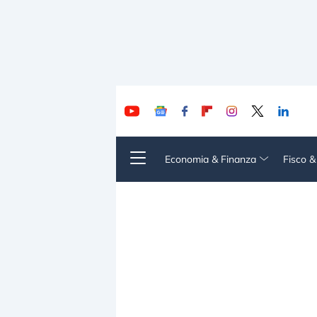
Economia & Finanza
Fisco 