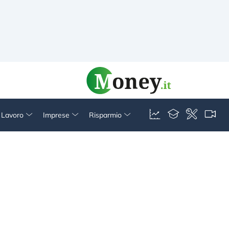
& Lavoro
Imprese
Risparmio