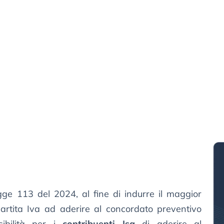
gge 113 del 2024, al fine di indurre il maggior
 partita Iva ad aderire al concordato preventivo
sibilità per i
contribuenti Isa
di aderire al