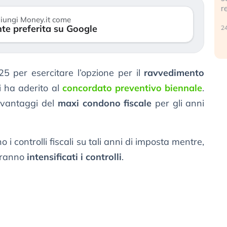
r
30 luglio 2026
iungi Money.it come
te preferita su Google
24
5 per esercitare l’opzione per il
ravvedimento
hi ha aderito al
concordato preventivo biennale
.
i vantaggi del
maxi condono fiscale
per gli anni
o i controlli fiscali su tali anni di imposta mentre,
aranno
intensificati i controlli
.