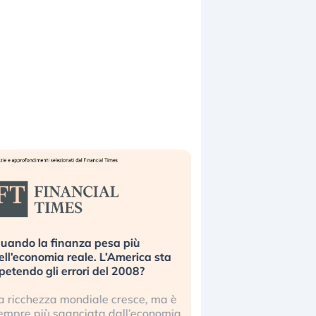
uando la finanza pesa più
Russia e Cina pronti
ell’economia reale. L’America sta
Starlink. Gli investit
ipetendo gli errori del 2008?
sottovalutando il ris
a ricchezza mondiale cresce, ma è
Gli investitori tech c
empre più sganciata dall’economia
ignorare il rischio geop