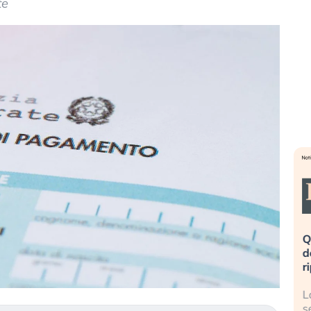
te
eme alla
«La mia vita è rovinata». Investitori
Q
uidando il
in preda al panico dopo lo scoppio
d
della bolla AI
r
finalmente
Il crollo della bolla AI travolge il
L
tanchezza
Kospi, mentre gli investitori retail (…)
s