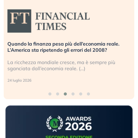
.
Russia e Cina pronti a spegnere Starlink. Gli
investitori stanno sottovalutando il rischio?
Gli investitori tech continuano a ignorare il rischio
geopolitico: il (…)
17 luglio 2026