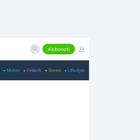
Abbonati
• Motori
• Fintech
• Green
• Lifestyle