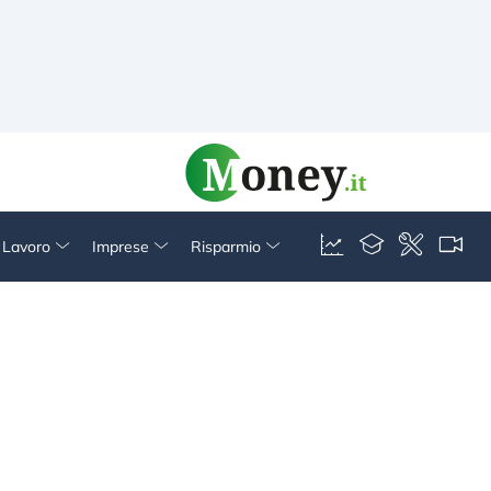
& Lavoro
Imprese
Risparmio