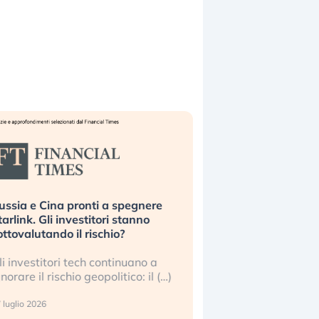
ussia e Cina pronti a spegnere
La grande operazion
tarlink. Gli investitori stanno
insabbiamento sui da
ottovalutando il rischio?
l’AI, spiegata sul Fi
li investitori tech continuano a
Le regole sulla trasp
gnorare il rischio geopolitico: il (…)
sembrano non valere 
center e le big (…)
 luglio 2026
9 luglio 2026