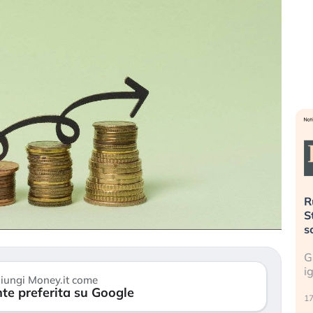
». Investitori
Quando la finanza pesa più
R
o lo scoppio
dell’economia reale. L’America sta
S
ripetendo gli errori del 2008?
s
travolge il
La ricchezza mondiale cresce, ma è
G
itori retail (…)
sempre più sganciata dall’economia
i
iungi Money.it come
reale. (…)
te preferita su Google
17
24 luglio 2026