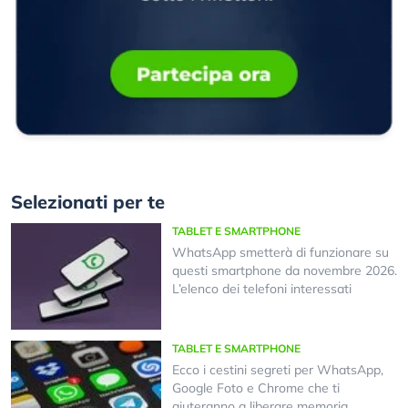
Selezionati per te
TABLET E SMARTPHONE
WhatsApp smetterà di funzionare su
questi smartphone da novembre 2026.
L’elenco dei telefoni interessati
TABLET E SMARTPHONE
Ecco i cestini segreti per WhatsApp,
Google Foto e Chrome che ti
aiuteranno a liberare memoria