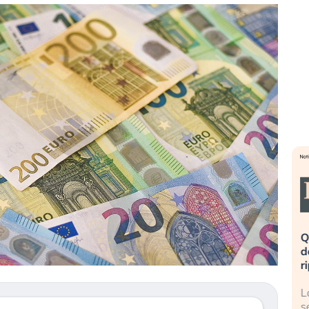
eme alla
«La mia vita è rovinata». Investitori
Q
uidando il
in preda al panico dopo lo scoppio
d
della bolla AI
r
finalmente
Il crollo della bolla AI travolge il
L
tanchezza
Kospi, mentre gli investitori retail (…)
s