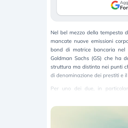
Agg
verso le (…)
Fon
3 agosto 2026
Nel bel mezzo della tempesta d
mancate nuove emissioni corpor
bond di matrice bancaria nel s
Goldman Sachs (GS) che ha dat
struttura ma distinta nei punti 
di denominazione dei prestiti e il
Per uno dei due, in particola
semestrale sul neo callable bon