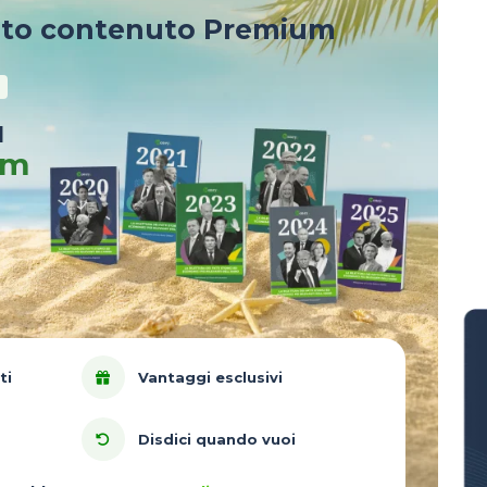
sto contenuto Premium
u
um
ti
Vantaggi esclusivi
Disdici quando vuoi