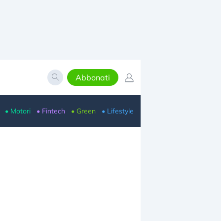
Abbonati
• Motori
• Fintech
• Green
• Lifestyle