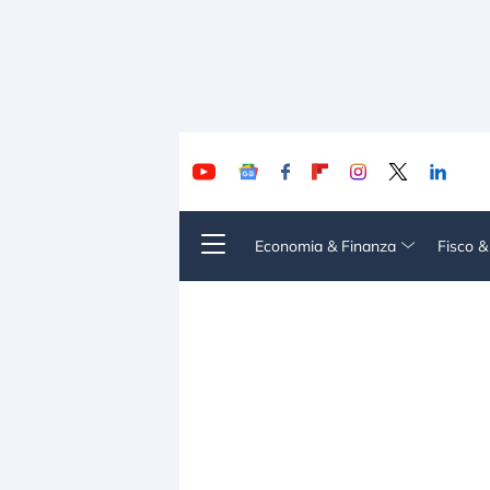
Economia & Finanza
Fisco 