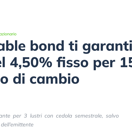
azionario
able bond ti garant
el 4,50% fisso per 1
io di cambio
tante per 3 lustri con cedola semestrale, salvo
 dell’emittente