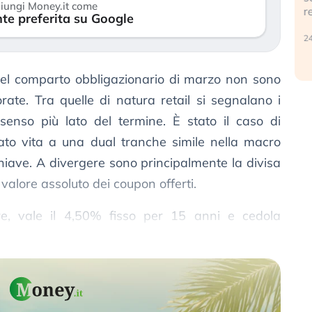
iungi Money.it come
r
te preferita su Google
30 luglio 2026
24
el comparto obbligazionario di marzo non sono
ate. Tra quelle di natura retail si segnalano i
enso più lato del termine. È stato il caso di
o vita a una dual tranche simile nella macro
chiave. A divergere sono principalmente la divisa
 valore assoluto dei coupon offerti.
re, vale il 4,50% fisso per 15 anni e cedola
d in euro Goldman Sachs.