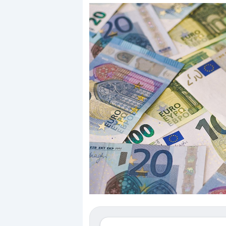
Dalle valutazioni estr
correzione. Cosa sta g
repricing degli asset?
Gli investitori stanno 
mostrando segni di s