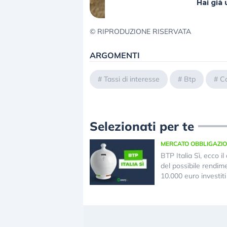
Hai gi
© RIPRODUZIONE RISERVATA
ARGOMENTI
#
Tassi di interesse
#
Btp
#
C
Selezionati per te
MERCATO OBBLIGAZI
BTP Italia Sì, ecco il
del possibile rendim
10.000 euro investiti