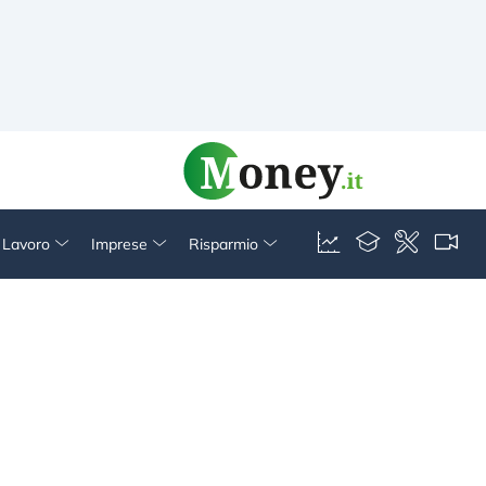
& Lavoro
Imprese
Risparmio