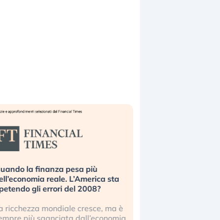
uando la finanza pesa più
Russia e Cina pronti
ell’economia reale. L’America sta
Starlink. Gli investit
ipetendo gli errori del 2008?
sottovalutando il ris
a ricchezza mondiale cresce, ma è
Gli investitori tech c
empre più sganciata dall’economia
ignorare il rischio geop