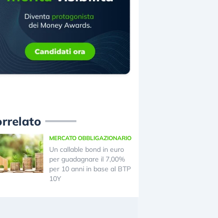
rrelato
MERCATO OBBLIGAZIONARIO
Un callable bond in euro
per guadagnare il 7,00%
per 10 anni in base al BTP
10Y