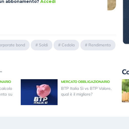
à un abbonamento?
Accedi
orporate bond
#
Soldi
#
Cedola
#
Rendimento
Co
ONARIO
MERCATO OBBLIGAZIONARIO
 calcolo
BTP Italia Sì vs BTP Valore,
ento su
qual è il migliore?