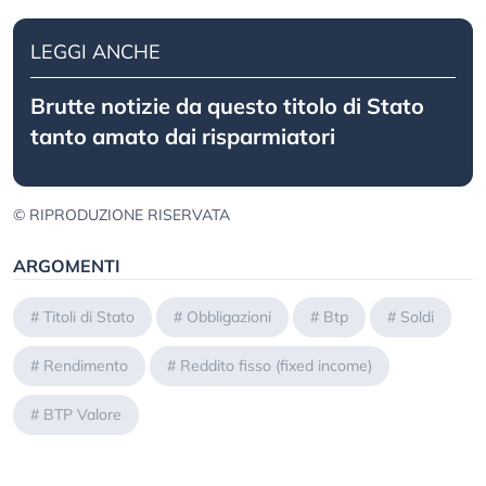
LEGGI ANCHE
Brutte notizie da questo titolo di Stato
tanto amato dai risparmiatori
© RIPRODUZIONE RISERVATA
ARGOMENTI
#
Titoli di Stato
#
Obbligazioni
#
Btp
#
Soldi
#
Rendimento
#
Reddito fisso (fixed income)
#
BTP Valore