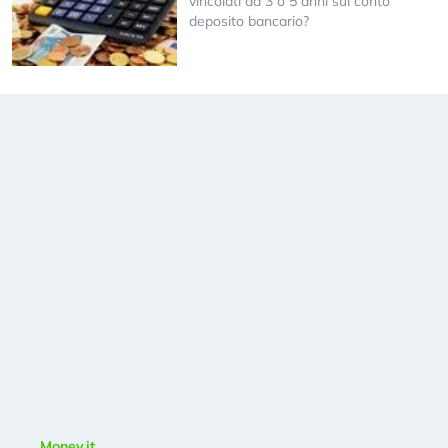
vincolati da 3 o 5 anni sul conto
deposito bancario?
Money.it