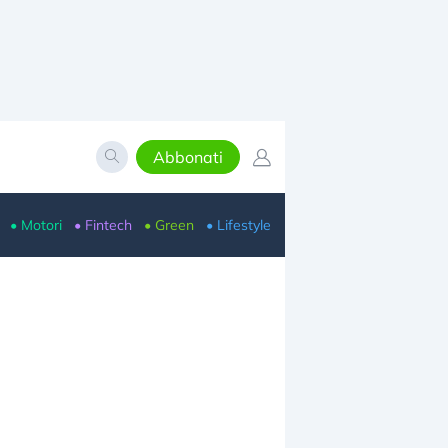
Abbonati
• Motori
• Fintech
• Green
• Lifestyle