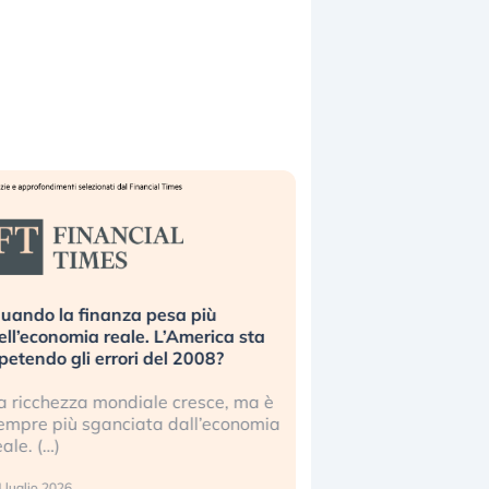
uando la finanza pesa più
Russia e Cina pronti
ell’economia reale. L’America sta
Starlink. Gli investit
ipetendo gli errori del 2008?
sottovalutando il ris
a ricchezza mondiale cresce, ma è
Gli investitori tech c
empre più sganciata dall’economia
ignorare il rischio geop
eale. (…)
17 luglio 2026
 luglio 2026