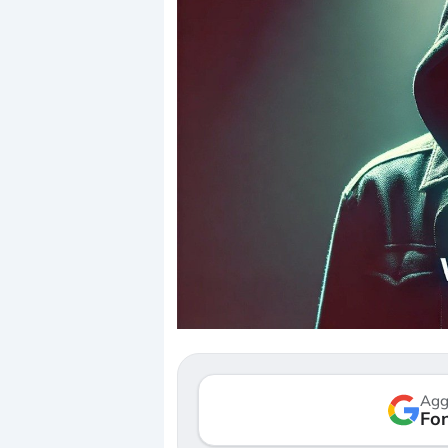
Dalle valutazioni estr
correzione. Cosa sta g
repricing degli asset?
Gli investitori stanno 
mostrando segni di s
Agg
verso le (…)
Fon
3 agosto 2026