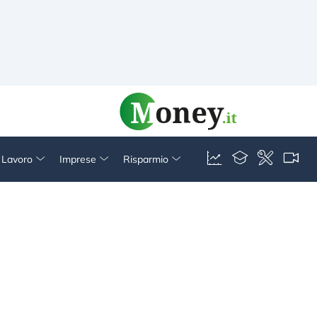
& Lavoro
Imprese
Risparmio