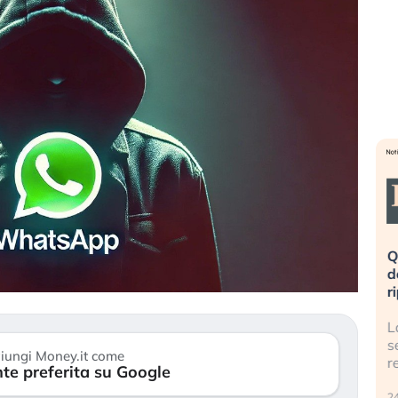
eme alla
«La mia vita è rovinata». Investitori
Q
uidando il
in preda al panico dopo lo scoppio
d
della bolla AI
r
finalmente
Il crollo della bolla AI travolge il
L
tanchezza
Kospi, mentre gli investitori retail (…)
s
iungi Money.it come
r
te preferita su Google
30 luglio 2026
24