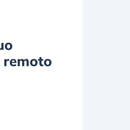
uo
a remoto