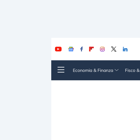
Economia & Finanza
Fisco 