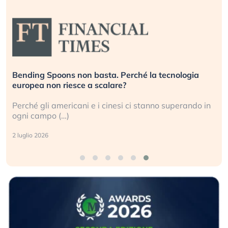
Bending Spoons non basta. Perché la tecnologia
D
europea non riesce a scalare?
g
Perché gli americani e i cinesi ci stanno superando in
G
ogni campo (…)
s
2 luglio 2026
3 