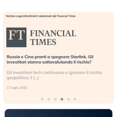
Russia e Cina pronti a spegnere Starlink. Gli
investitori stanno sottovalutando il rischio?
Gli investitori tech continuano a ignorare il rischio
geopolitico: il (…)
17 luglio 2026