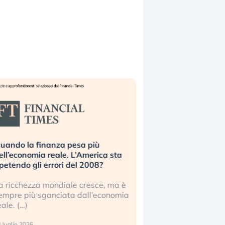
uando la finanza pesa più
Russia e Cina pronti
ell’economia reale. L’America sta
Starlink. Gli investit
ipetendo gli errori del 2008?
sottovalutando il ris
a ricchezza mondiale cresce, ma è
Gli investitori tech c
empre più sganciata dall’economia
ignorare il rischio geop
eale. (…)
17 luglio 2026
 luglio 2026