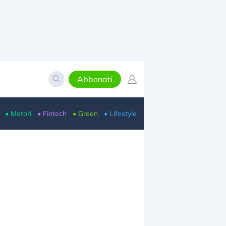
Abbonati
• Motori
• Fintech
• Green
• Lifestyle