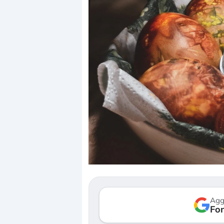
Dalle valutazioni estr
correzione. Cosa sta g
repricing degli asset?
Gli investitori stanno 
mostrando segni di s
Agg
verso le (…)
Fon
3 agosto 2026