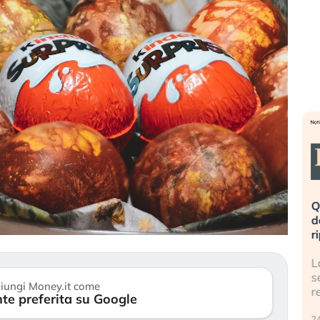
eme alla
«La mia vita è rovinata». Investitori
Q
uidando il
in preda al panico dopo lo scoppio
d
della bolla AI
r
finalmente
Il crollo della bolla AI travolge il
L
tanchezza
Kospi, mentre gli investitori retail (…)
s
iungi Money.it come
r
te preferita su Google
30 luglio 2026
24