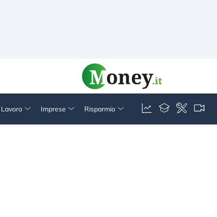
& Lavoro
Imprese
Risparmio