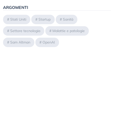
ARGOMENTI
#
Stati Uniti
#
Startup
#
Sanità
#
Settore tecnologia
#
Malattie e patologie
#
Sam Altman
#
OpenAI