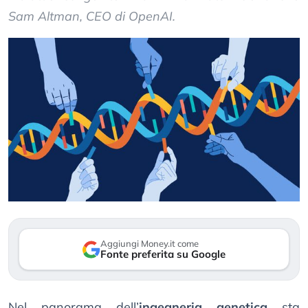
Sam Altman, CEO di OpenAI.
Aggiungi Money.it come
Fonte preferita su Google
Nel panorama dell’
ingegneria genetica
sta