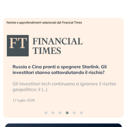
Russia e Cina pronti a spegnere Starlink. Gli
investitori stanno sottovalutando il rischio?
Gli investitori tech continuano a ignorare il rischio
geopolitico: il (…)
17 luglio 2026