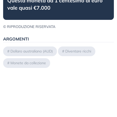
Questa moneta da 1 centesimo di euro
vale quasi €7.000
© RIPRODUZIONE RISERVATA
ARGOMENTI
#
Dollaro australiano (AUD)
#
Diventare ricchi
#
Monete da collezione