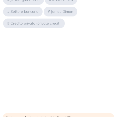
#
Settore bancario
#
James Dimon
#
Credito privato (private credit)