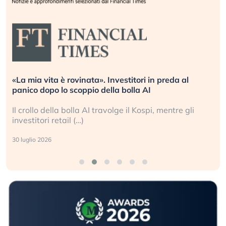
«La mia vita è rovinata». Investitori in preda al
panico dopo lo scoppio della bolla AI
Il crollo della bolla AI travolge il Kospi, mentre gli
investitori retail (…)
30 luglio 2026