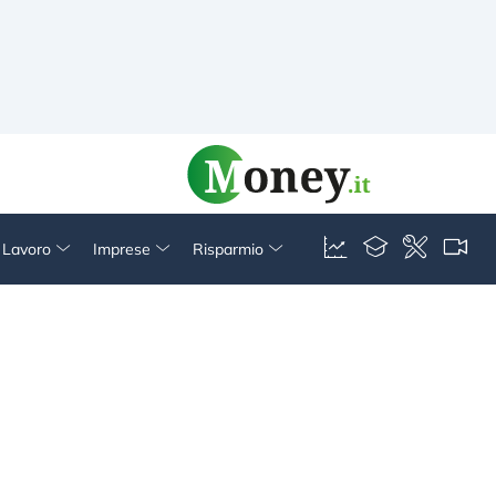
& Lavoro
Imprese
Risparmio