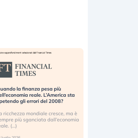
uando la finanza pesa più
Russia e Cina pronti
ell’economia reale. L’America sta
Starlink. Gli investit
ipetendo gli errori del 2008?
sottovalutando il ris
a ricchezza mondiale cresce, ma è
Gli investitori tech c
empre più sganciata dall’economia
ignorare il rischio geop
eale. (…)
17 luglio 2026
 luglio 2026