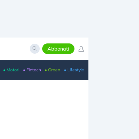
Abbonati
• Motori
• Fintech
• Green
• Lifestyle