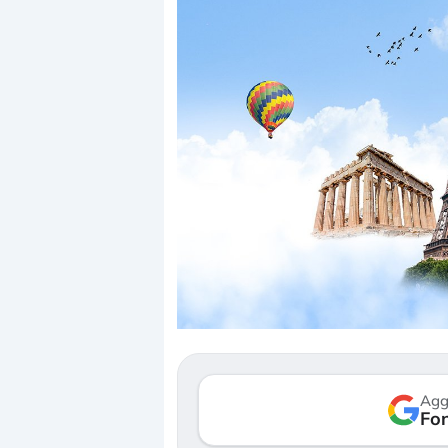
Dalle valutazioni estr
correzione. Cosa sta g
repricing degli asset?
Gli investitori stanno 
mostrando segni di s
Agg
verso le (…)
Fon
3 agosto 2026