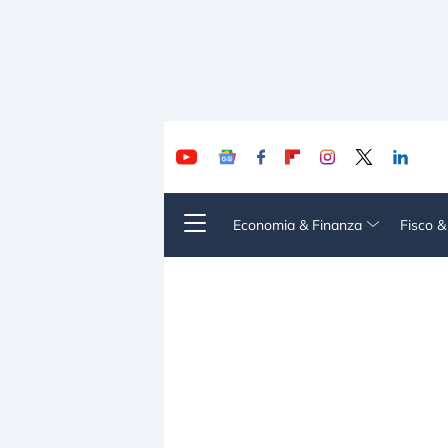
Economia & Finanza
Fisco 