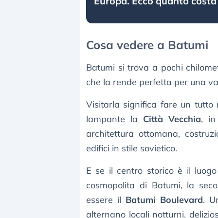
Europa. Ecco quanto costa
Cosa vedere a Batumi
Batumi si trova a pochi chilome
che la rende perfetta per una va
Visitarla significa fare un tutt
lampante la
Città Vecchia
, i
architettura ottomana, costruzi
edifici in stile sovietico.
E se il centro storico è il luog
cosmopolita di Batumi, la seco
essere il
Batumi Boulevard
. U
alternano locali notturni, delizio