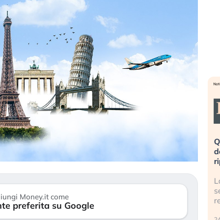
eme alla
«La mia vita è rovinata». Investitori
Q
uidando il
in preda al panico dopo lo scoppio
d
della bolla AI
r
finalmente
Il crollo della bolla AI travolge il
L
tanchezza
Kospi, mentre gli investitori retail (…)
s
iungi Money.it come
r
te preferita su Google
30 luglio 2026
24