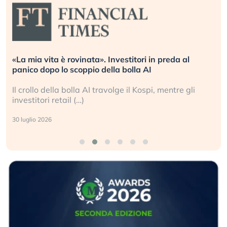
«La mia vita è rovinata». Investitori in preda al
panico dopo lo scoppio della bolla AI
Il crollo della bolla AI travolge il Kospi, mentre gli
investitori retail (…)
30 luglio 2026