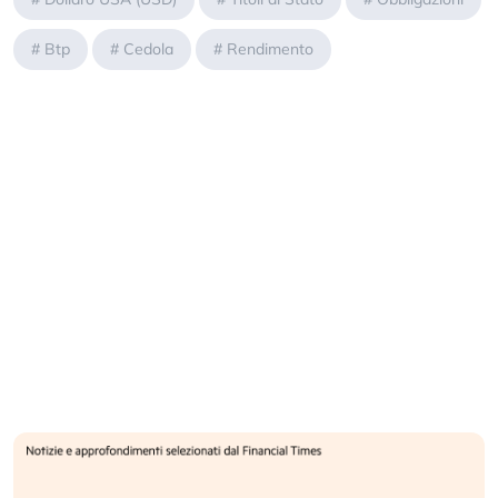
#
Btp
#
Cedola
#
Rendimento