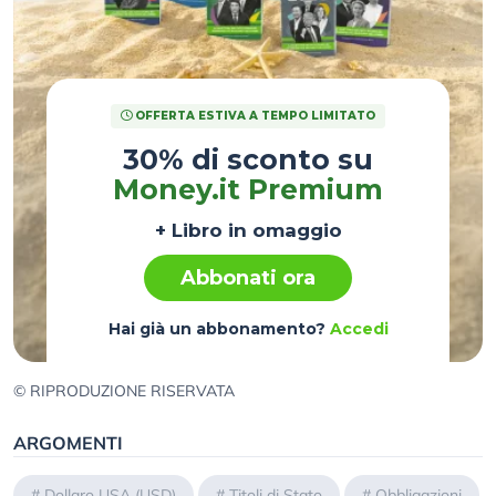
OFFERTA ESTIVA A TEMPO LIMITATO
30% di sconto su
Money.it Premium
+ Libro in omaggio
Abbonati ora
Hai già un abbonamento?
Accedi
© RIPRODUZIONE RISERVATA
ARGOMENTI
#
Dollaro USA (USD)
#
Titoli di Stato
#
Obbligazioni