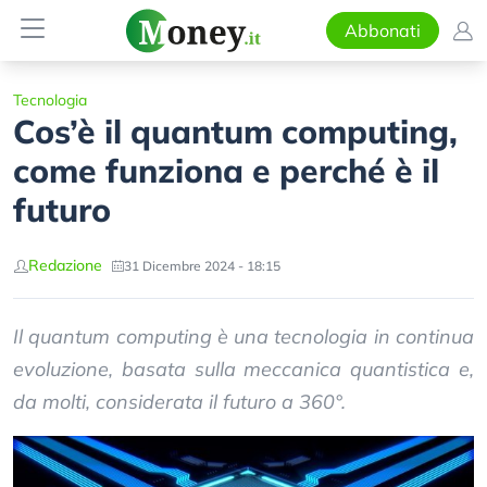
Abbonati
Tecnologia
Cos’è il quantum computing,
come funziona e perché è il
futuro
Redazione
31 Dicembre 2024 - 18:15
Il quantum computing è una tecnologia in continua
evoluzione, basata sulla meccanica quantistica e,
da molti, considerata il futuro a 360°.