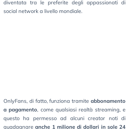
diventata tra le preferite degli appassionati di
social network a livello mondiale.
OnlyFans, di fatto, funziona tramite
abbonamento
a pagamento
, come qualsiasi realtà streaming, e
questo ha permesso ad alcuni creator noti di
guadagnare
anche 1 milione di dollari in sole 24