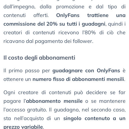
dall’impegno, dalla promozione e dal tipo di
contenuti offerti.
OnlyFans trattiene una
commissione del 20% su tutti i guadagni
, quindi i
creatori di contenuti ricevono l’80% di ciò che
ricavano dal pagamento dei follower.
Il costo degli abbonamenti
Il primo passo per
guadagnare con OnlyFans
è
ottenere un
numero fisso di abbonamenti mensili
.
Ogni creatore di contenuti può decidere se far
pagare l’
abbonamento mensile
o se mantenere
l’accesso gratuito. Il guadagno, nel secondo caso,
sta nell’acquisto di un
singolo contenuto a un
prezzo variabile
.