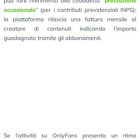
può fare riferimento alla cosiddetta “
prestazione
occasionale
” (per i contributi previdenziali INPS):
la piattaforma rilascia una fattura mensile al
creatore di contenuti indicando l’importo
guadagnato tramite gli abbonamenti.
Se l’attività su OnlyFans presenta un ritmo