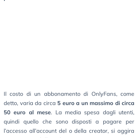
Il costo di un abbonamento di OnlyFans, come
detto, varia da circa
5 euro a un massimo di circa
50 euro al mese
. La media spesa dagli utenti,
quindi quello che sono disposti a pagare per
l’accesso all’account del o della creator, si aggira