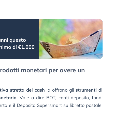
 anni questo
inimo di €1.000
 prodotti monetari per avere un
tiva stretta del cash
la offrono gli
strumenti di
netario
. Vale a dire BOT, conti deposito, fondi
rta e il Deposito Supersmart su libretto postale,