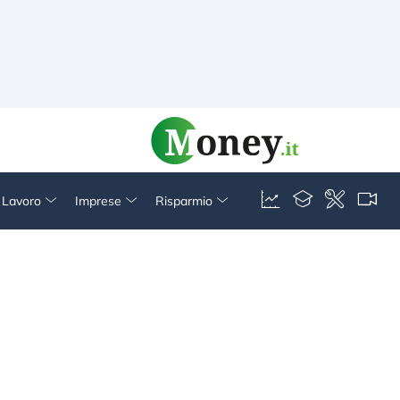
& Lavoro
Imprese
Risparmio