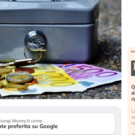
ta». Investitori
Quando la finanza pesa più
opo lo scoppio
dell’economia reale. L’America sta
ripetendo gli errori del 2008?
 travolge il
La ricchezza mondiale cresce, ma è
titori retail (…)
sempre più sganciata dall’economia
iungi Money.it come
reale. (…)
te preferita su Google
24 luglio 2026