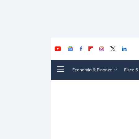
Economia & Finanza
Fisco 