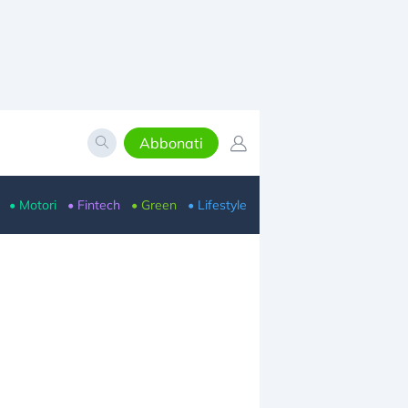
Abbonati
• Motori
• Fintech
• Green
• Lifestyle