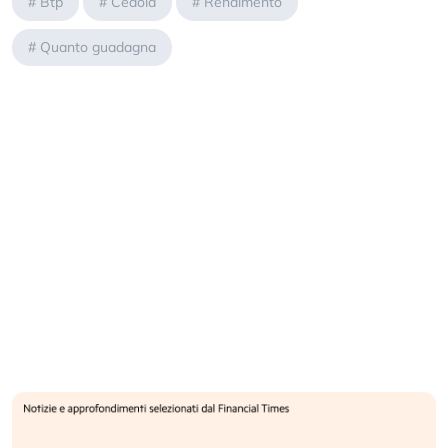
#
Btp
#
Cedola
#
Rendimento
#
Quanto guadagna