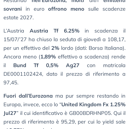
Restando
nell’Eurozona, molti
altri
emittenti
sovrani
in euro
offrono meno
sulle scadenze
estate 2027.
L’Austria
Austria Tf 6.25%
in scadenza il
15/07/’27 ha chiuso la seduta di giovedì a 108,17,
per un effettivo del
2%
lordo (dati: Borsa Italiana).
Ancora meno (
1,89%
effettivo a scadenza) rende
il
Bund Tf 0,5% Ag27
con matricola
DE0001102424, dato il prezzo di riferimento a
97,45.
Fuori dall’Eurozona
ma pur sempre restando in
Europa, invece, ecco lo “
United Kingdom Fx 1.25%
Jul27
” il cui identificativo è GB00BDRHNP05. Qui il
prezzo di riferimento è 95,29, per cui lo yield sale