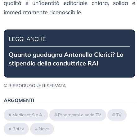
qualità e un’identità editoriale chiara, solida e
immediatamente riconoscibile.
LEGGI ANCHE
Quanto guadagna Antonella Clerici? Lo
stipendio della conduttrice RAI
© RIPRODUZIONE RISERVATA
ARGOMENTI
#
Mediaset S.p.A.
#
Programmi e serie TV
#
TV
#
Rai tv
#
Nove