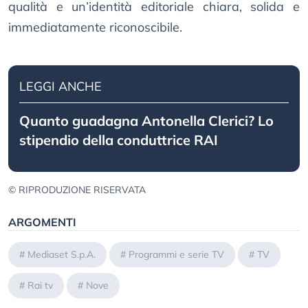
qualità e un’identità editoriale chiara, solida e
immediatamente riconoscibile.
LEGGI ANCHE
Quanto guadagna Antonella Clerici? Lo
stipendio della conduttrice RAI
© RIPRODUZIONE RISERVATA
ARGOMENTI
#
Mediaset S.p.A.
#
Programmi e serie TV
#
TV
#
Rai tv
#
Nove