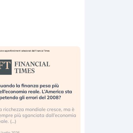
uando la finanza pesa più
Russia e Cina pronti
ell’economia reale. L’America sta
Starlink. Gli investit
ipetendo gli errori del 2008?
sottovalutando il ris
a ricchezza mondiale cresce, ma è
Gli investitori tech c
empre più sganciata dall’economia
ignorare il rischio geop
eale. (…)
17 luglio 2026
 luglio 2026