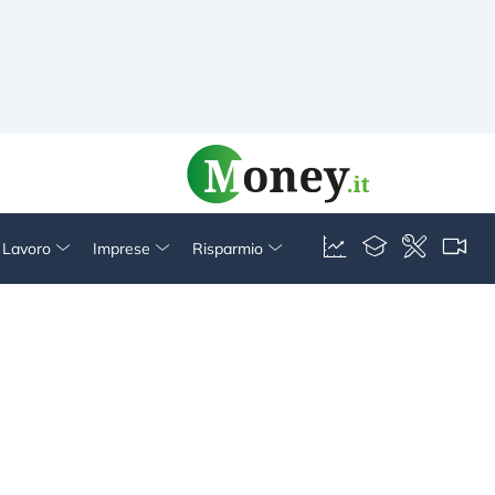
& Lavoro
Imprese
Risparmio