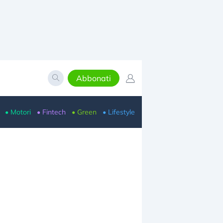
Abbonati
• Motori
• Fintech
• Green
• Lifestyle