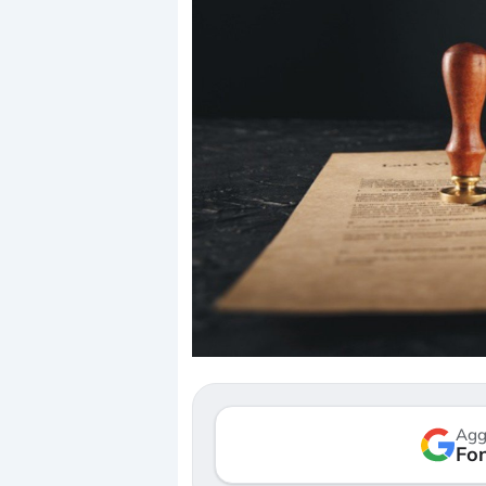
Dalle valutazioni estr
correzione. Cosa sta g
repricing degli asset?
Gli investitori stanno 
mostrando segni di s
Agg
verso le (…)
Fon
3 agosto 2026