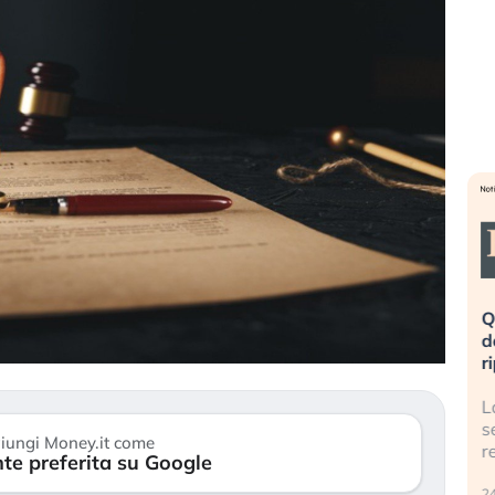
eme alla
«La mia vita è rovinata». Investitori
Q
uidando il
in preda al panico dopo lo scoppio
d
della bolla AI
r
finalmente
Il crollo della bolla AI travolge il
L
tanchezza
Kospi, mentre gli investitori retail (…)
s
iungi Money.it come
r
te preferita su Google
30 luglio 2026
24