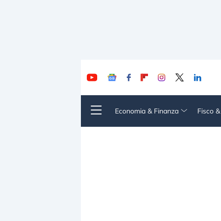
Economia & Finanza
Fisco 