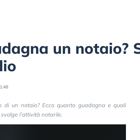
dagna un notaio? S
dio
1:48
o di un notaio? Ecco quanto guadagna e quali
 svolge l’attività notarile.