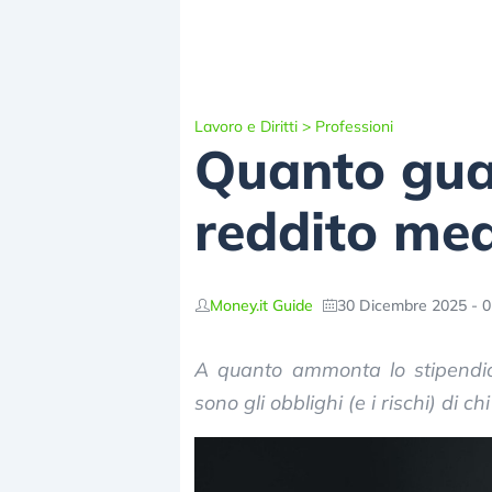
Lavoro e Diritti
>
Professioni
Quanto gua
reddito me
Money.it Guide
30 Dicembre 2025 - 0
A quanto ammonta lo stipendi
sono gli obblighi (e i rischi) di chi