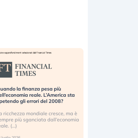
uando la finanza pesa più
Russia e Cina pronti
ell’economia reale. L’America sta
Starlink. Gli investit
ipetendo gli errori del 2008?
sottovalutando il ris
a ricchezza mondiale cresce, ma è
Gli investitori tech c
empre più sganciata dall’economia
ignorare il rischio geop
eale. (…)
17 luglio 2026
 luglio 2026