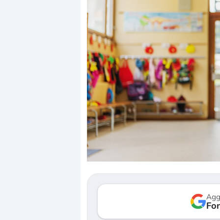
Dalle valutazioni estr
correzione. Cosa sta g
repricing degli asset?
Gli investitori stanno 
mostrando segni di s
Agg
verso le (…)
Fon
3 agosto 2026