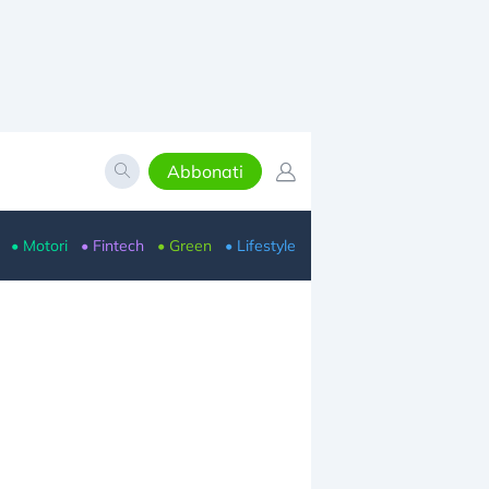
Abbonati
• Motori
• Fintech
• Green
• Lifestyle