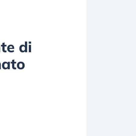
te di
nato