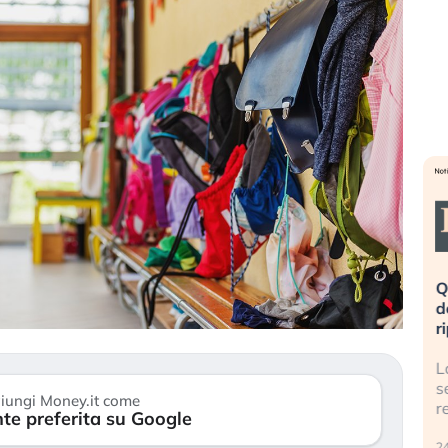
eme alla
«La mia vita è rovinata». Investitori
Q
uidando il
in preda al panico dopo lo scoppio
d
della bolla AI
r
finalmente
Il crollo della bolla AI travolge il
L
tanchezza
Kospi, mentre gli investitori retail (…)
s
iungi Money.it come
r
te preferita su Google
30 luglio 2026
24