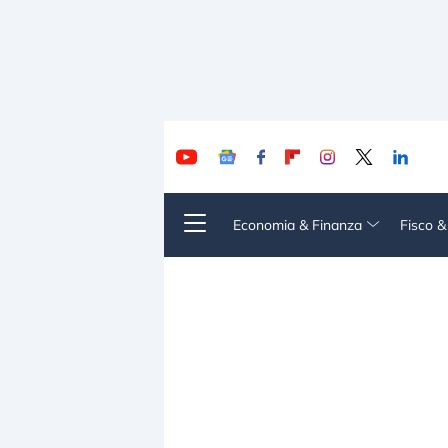
Economia & Finanza
Fisco 