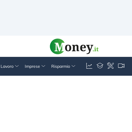
& Lavoro
Imprese
Risparmio