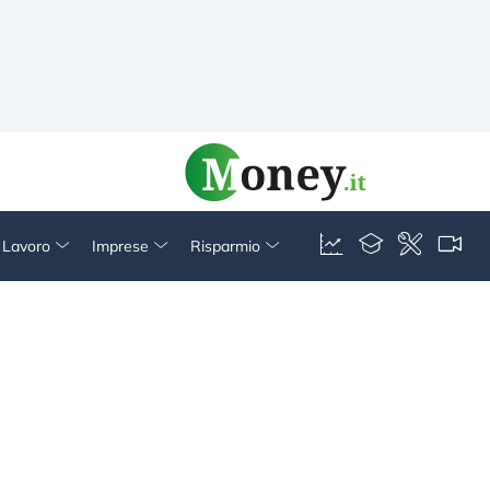
& Lavoro
Imprese
Risparmio