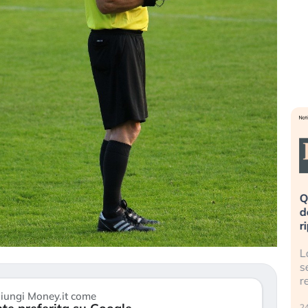
eme alla
«La mia vita è rovinata». Investitori
Q
uidando il
in preda al panico dopo lo scoppio
d
della bolla AI
r
finalmente
Il crollo della bolla AI travolge il
L
tanchezza
Kospi, mentre gli investitori retail (…)
s
r
30 luglio 2026
iungi Money.it come
24