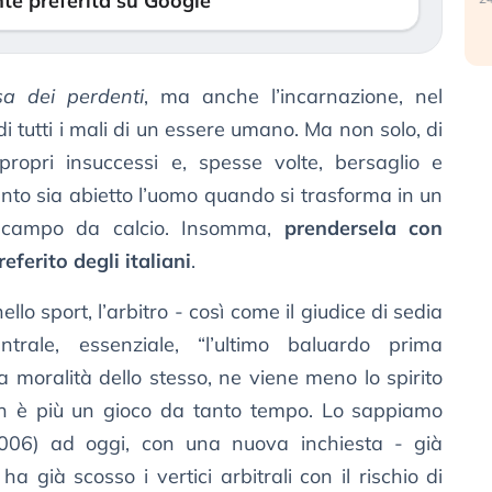
te preferita su Google
sa dei perdenti
, ma anche l’incarnazione, nel
di tutti i mali di un essere umano. Ma non solo, di
propri insuccessi e, spesse volte, bersaglio e
nto sia abietto l’uomo quando si trasforma in un
 campo da calcio. Insomma,
prendersela con
eferito degli italiani
.
llo sport, l’arbitro - così come il giudice di sedia
rale, essenziale, “l’ultimo baluardo prima
la moralità dello stesso, ne viene meno lo spirito
non è più un gioco da tanto tempo. Lo sappiamo
06) ad oggi, con una nuova inchiesta - già
ha già scosso i vertici arbitrali con il rischio di