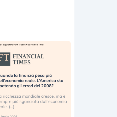
uando la finanza pesa più
Russia e Cina pronti
ell’economia reale. L’America sta
Starlink. Gli investit
ipetendo gli errori del 2008?
sottovalutando il ris
a ricchezza mondiale cresce, ma è
Gli investitori tech c
empre più sganciata dall’economia
ignorare il rischio geop
eale. (…)
17 luglio 2026
 luglio 2026