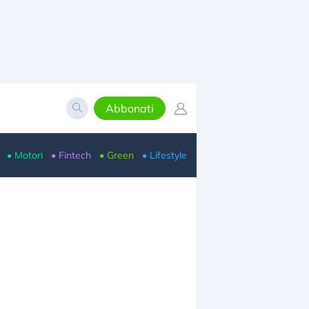
Abbonati
• Motori
• Fintech
• Green
• Lifestyle