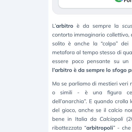
Fon
L’
arbitro
è da sempre la
scu
contorto immaginario collettivo, 
solito è anche la “colpa” dei 
metafora al tempo stesso di qua
essere poco pensante su un
l’arbitro è da sempre lo sfogo pr
Ma se parliamo di mestieri veri ne
o simili - è una figura cent
dell’anarchia”. E quando crolla 
del gioco, anche se il calcio 
bene in Italia da
Calciopoli
(20
ribattezzata “
arbitropoli
” - che 