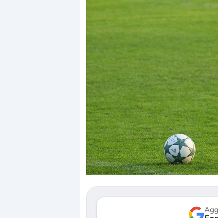
Dalle valutazioni estr
correzione. Cosa sta g
repricing degli asset?
Gli investitori stanno 
mostrando segni di s
verso le (…)
Agg
3 agosto 2026