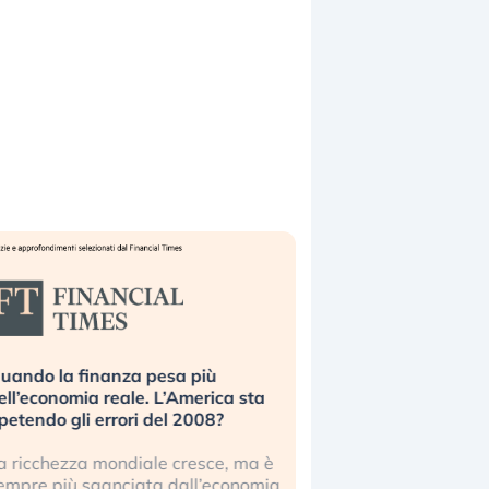
uando la finanza pesa più
Russia e Cina pronti
ell’economia reale. L’America sta
Starlink. Gli investit
ipetendo gli errori del 2008?
sottovalutando il ris
a ricchezza mondiale cresce, ma è
Gli investitori tech c
empre più sganciata dall’economia
ignorare il rischio geop