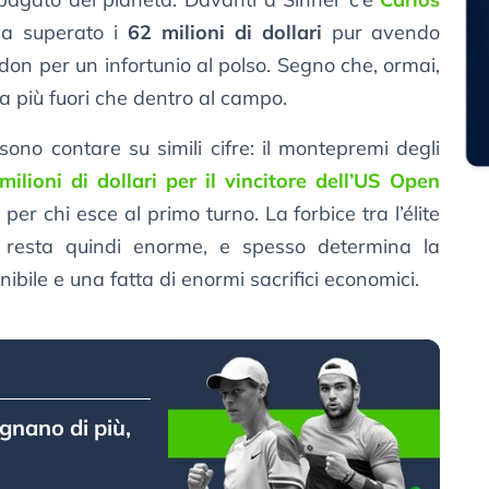
 ha superato i
62 milioni di dollari
pur avendo
on per un infortunio al polso. Segno che, ormai,
ra più fuori che dentro al campo.
ssono contare su simili cifre: il montepremi degli
milioni di dollari per il vincitore dell’US Open
er chi esce al primo turno. La forbice tra l’élite
ri resta quindi enorme, e spesso determina la
nibile e una fatta di enormi sacrifici economici.
agnano di più,