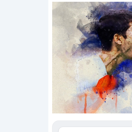
Dalle valutazioni estr
correzione. Cosa sta g
repricing degli asset?
Gli investitori stanno 
mostrando segni di s