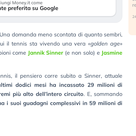
iungi Money.it come
r
te preferita su Google
30 luglio 2026
24
 Una domanda meno scontata di quanto sembri,
ui il tennis sta vivendo una vera «
golden age
»
mpioni come
Jannik Sinner
(e non solo) e
Jasmine
nnis, il pensiero corre subito a Sinner, attuale
ultimi dodici mesi ha incassato 29 milioni di
remi più alto dell’intero circuito
. E, sommando
ma i suoi guadagni complessivi in 59 milioni di