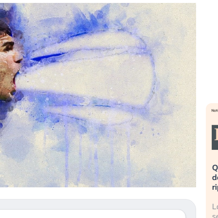
eme alla
«La mia vita è rovinata». Investitori
Q
uidando il
in preda al panico dopo lo scoppio
d
della bolla AI
r
finalmente
Il crollo della bolla AI travolge il
L
tanchezza
Kospi, mentre gli investitori retail (…)
s