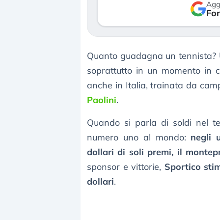
Agg
verso le (…)
Fon
3 agosto 2026
Quanto guadagna un tennista?
soprattutto in un momento in c
anche in Italia, trainata da ca
Paolini
.
Quando si parla di soldi nel te
numero uno al mondo:
negli 
dollari di soli premi, il montep
sponsor e vittorie,
Sportico sti
dollari
.