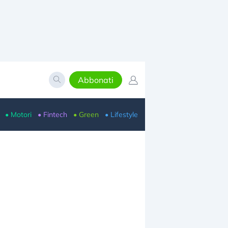
Abbonati
• Motori
• Fintech
• Green
• Lifestyle