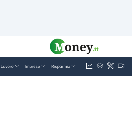
& Lavoro
Imprese
Risparmio