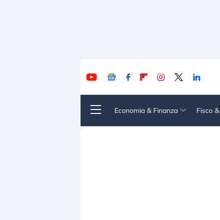
Economia & Finanza
Fisco 