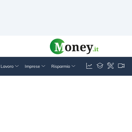
& Lavoro
Imprese
Risparmio