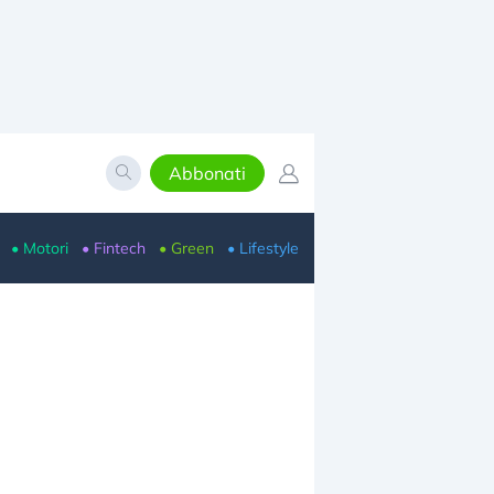
Abbonati
• Motori
• Fintech
• Green
• Lifestyle