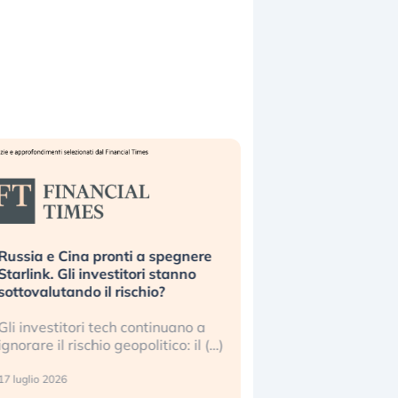
ussia e Cina pronti a spegnere
La grande operazion
tarlink. Gli investitori stanno
insabbiamento sui da
ottovalutando il rischio?
l’AI, spiegata sul Fi
li investitori tech continuano a
Le regole sulla trasp
gnorare il rischio geopolitico: il (…)
sembrano non valere 
center e le big (…)
 luglio 2026
9 luglio 2026