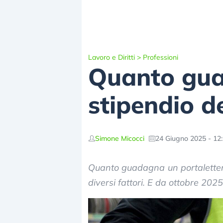
Lavoro e Diritti
>
Professioni
Quanto gua
stipendio de
Simone Micocci
24 Giugno 2025 - 12
Quanto guadagna un portalettere
diversi fattori. E da ottobre 202