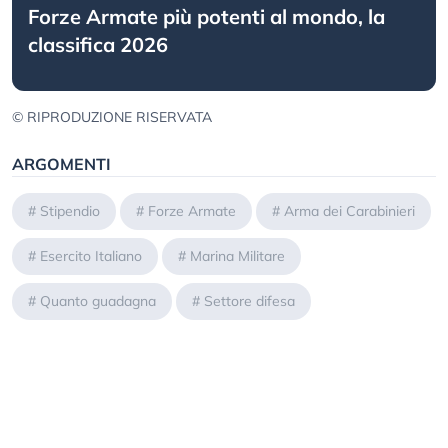
Forze Armate più potenti al mondo, la
classifica 2026
© RIPRODUZIONE RISERVATA
ARGOMENTI
#
Stipendio
#
Forze Armate
#
Arma dei Carabinieri
#
Esercito Italiano
#
Marina Militare
#
Quanto guadagna
#
Settore difesa