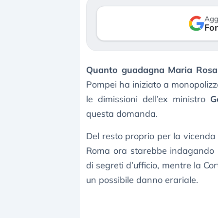
verso le (…)
Agg
Fon
3 agosto 2026
Quanto guadagna Maria Rosar
Pompei ha iniziato a monopolizza
le dimissioni dell’ex ministro
G
questa domanda.
Del resto proprio per la vicend
Roma ora starebbe indagando G
di segreti d’ufficio, mentre la Co
un possibile danno erariale.