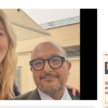
eme alla
«La mia vita è rovinata». Investitori
Q
uidando il
in preda al panico dopo lo scoppio
d
della bolla AI
r
finalmente
Il crollo della bolla AI travolge il
L
tanchezza
Kospi, mentre gli investitori retail (…)
s