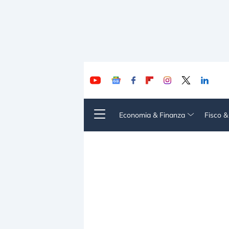
Economia & Finanza
Fisco 