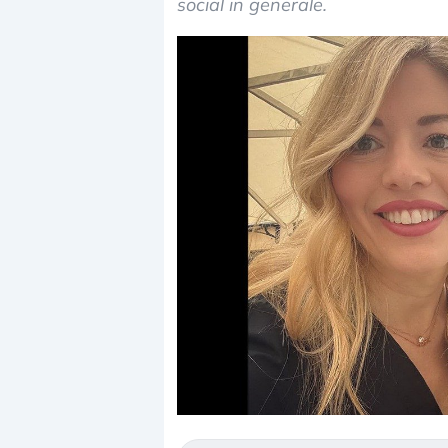
social in generale.
Dalle valutazioni estr
correzione. Cosa sta g
repricing degli asset?
Gli investitori stanno 
mostrando segni di s