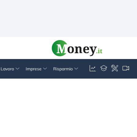
& Lavoro
Imprese
Risparmio