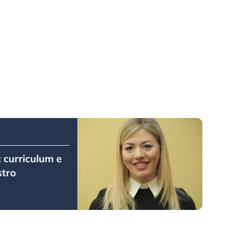
: curriculum e
stro