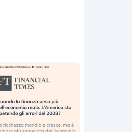
uando la finanza pesa più
Russia e Cina pronti
ell’economia reale. L’America sta
Starlink. Gli investit
ipetendo gli errori del 2008?
sottovalutando il ris
a ricchezza mondiale cresce, ma è
Gli investitori tech c
empre più sganciata dall’economia
ignorare il rischio geop