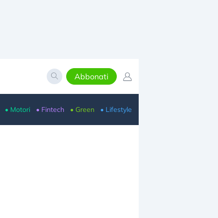
Abbonati
• Motori
• Fintech
• Green
• Lifestyle