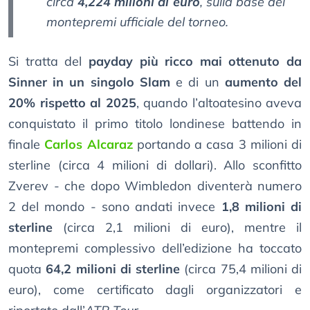
circa
4,224 milioni di euro
, sulla base del
montepremi ufficiale del torneo.
Si tratta del
payday più ricco mai ottenuto da
Sinner in un singolo Slam
e di un
aumento del
20% rispetto al 2025
, quando l’altoatesino aveva
conquistato il primo titolo londinese battendo in
finale
Carlos Alcaraz
portando a casa 3 milioni di
sterline (circa 4 milioni di dollari). Allo sconfitto
Zverev - che dopo Wimbledon diventerà numero
2 del mondo - sono andati invece
1,8 milioni di
sterline
(circa 2,1 milioni di euro), mentre il
montepremi complessivo dell’edizione ha toccato
quota
64,2 milioni di sterline
(circa 75,4 milioni di
euro), come certificato dagli organizzatori e