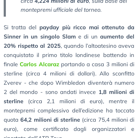
circa
4,224 milioni di euro
, sulla base del
montepremi ufficiale del torneo.
Si tratta del
payday più ricco mai ottenuto da
Sinner in un singolo Slam
e di un
aumento del
20% rispetto al 2025
, quando l’altoatesino aveva
conquistato il primo titolo londinese battendo in
finale
Carlos Alcaraz
portando a casa 3 milioni di
sterline (circa 4 milioni di dollari). Allo sconfitto
Zverev - che dopo Wimbledon diventerà numero
2 del mondo - sono andati invece
1,8 milioni di
sterline
(circa 2,1 milioni di euro), mentre il
montepremi complessivo dell’edizione ha toccato
quota
64,2 milioni di sterline
(circa 75,4 milioni di
euro), come certificato dagli organizzatori e