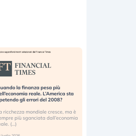
uando la finanza pesa più
Russia e Cina pronti
ell’economia reale. L’America sta
Starlink. Gli investit
ipetendo gli errori del 2008?
sottovalutando il ris
a ricchezza mondiale cresce, ma è
Gli investitori tech c
empre più sganciata dall’economia
ignorare il rischio geop
eale. (…)
17 luglio 2026
 luglio 2026