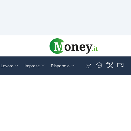
& Lavoro
Imprese
Risparmio