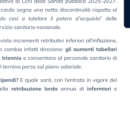
elativa al Ccnl della Sanità pubblica 2025-2027.
’accordo segna una netta discontinuità rispetto al
ndo così a tutelare il potere d’acquisto
” delle
ervizio sanitario nazionale.
o incrementi retributivi inferiori all’inflazione,
o cambia infatti direzione:
gli aumenti tabellari
 triennio
e consentono al personale sanitario di
terreno perso sul piano salariale.
ipendi?
E quale sarà, con l’entrata in vigore del
della
retribuzione lorda
annua di
infermieri
e