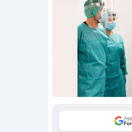
Dalle valutazioni estr
correzione. Cosa sta g
repricing degli asset?
Gli investitori stanno 
mostrando segni di s
Agg
verso le (…)
Fon
3 agosto 2026