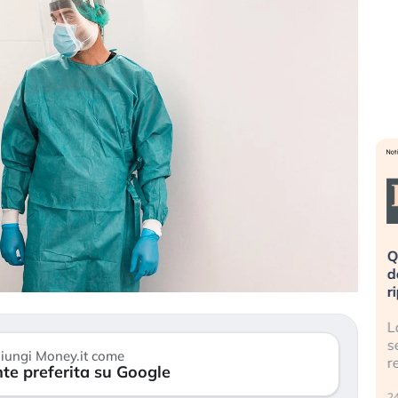
eme alla
«La mia vita è rovinata». Investitori
Q
uidando il
in preda al panico dopo lo scoppio
d
della bolla AI
r
finalmente
Il crollo della bolla AI travolge il
L
tanchezza
Kospi, mentre gli investitori retail (…)
s
iungi Money.it come
r
te preferita su Google
30 luglio 2026
24