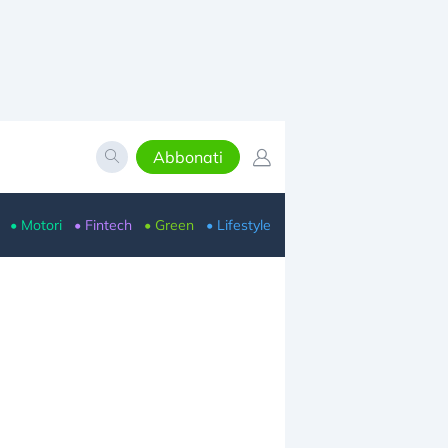
Abbonati
• Motori
• Fintech
• Green
• Lifestyle