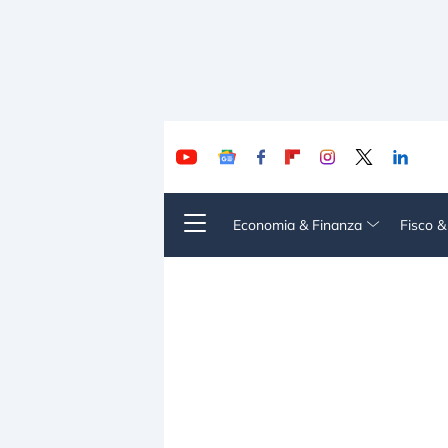
Economia & Finanza
Fisco 