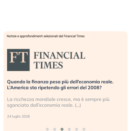
ando la finanza pesa più dell’economia reale.
Russi
America sta ripetendo gli errori del 2008?
inves
 ricchezza mondiale cresce, ma è sempre più
Gli i
anciata dall’economia reale. (…)
geopo
luglio 2026
17 lug