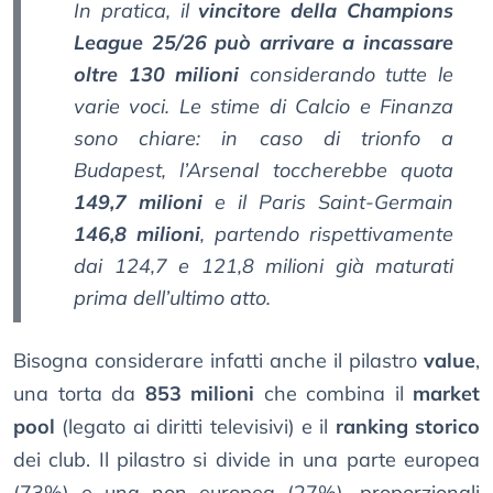
In pratica, il
vincitore della Champions
League 25/26 può arrivare a incassare
oltre 130 milioni
considerando tutte le
varie voci. Le stime di
Calcio e Finanza
sono chiare: in caso di trionfo a
Budapest, l’Arsenal toccherebbe quota
149,7 milioni
e il Paris Saint-Germain
146,8 milioni
, partendo rispettivamente
dai 124,7 e 121,8 milioni già maturati
prima dell’ultimo atto.
Bisogna considerare infatti anche il pilastro
value
,
una torta da
853 milioni
che combina il
market
pool
(legato ai diritti televisivi) e il
ranking storico
dei club. Il pilastro si divide in una parte europea
(73%) e una non europea (27%), proporzionali