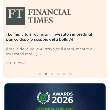
«La mia vita è rovinata». Investitori in preda al
panico dopo lo scoppio della bolla AI
Il crollo della bolla AI travolge il Kospi, mentre gli
investitori retail (…)
30 luglio 2026