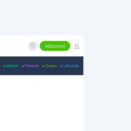
Abbonati
• Motori
• Fintech
• Green
• Lifestyle