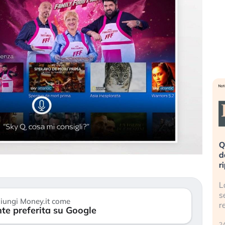
eme alla
«La mia vita è rovinata». Investitori
Q
uidando il
in preda al panico dopo lo scoppio
d
della bolla AI
r
finalmente
Il crollo della bolla AI travolge il
L
tanchezza
Kospi, mentre gli investitori retail (…)
s
iungi Money.it come
r
te preferita su Google
30 luglio 2026
24