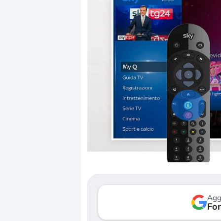
Dalle valutazioni estr
correzione. Cosa sta g
repricing degli asset?
Gli investitori stanno 
mostrando segni di s
Agg
verso le (…)
Fon
3 agosto 2026