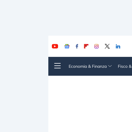
Economia & Finanza
Fisco 