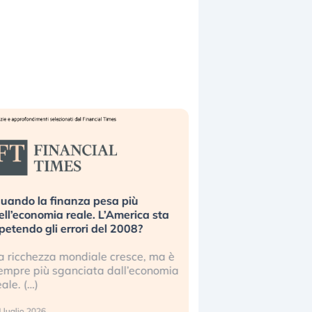
uando la finanza pesa più
Russia e Cina pronti
ell’economia reale. L’America sta
Starlink. Gli investit
ipetendo gli errori del 2008?
sottovalutando il ris
a ricchezza mondiale cresce, ma è
Gli investitori tech c
empre più sganciata dall’economia
ignorare il rischio geop
eale. (…)
17 luglio 2026
 luglio 2026