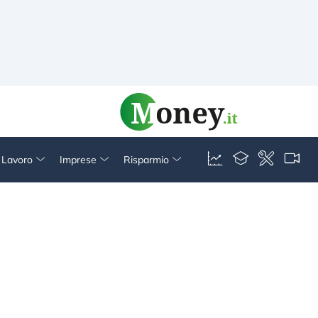
& Lavoro
Imprese
Risparmio